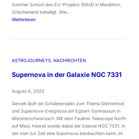
n
n
Summer School des EU-Projekts StAnD in Marathon,
t
T
e
Griechenland beteiligt. Wie…
m
e
r
:
Weiterlesen
a
l
i
R
y
e
f
ü
r
s
f
c
-
k
a
k
G
o
b
y
p
ASTROJOURNEYS
, 
NACHRICHTEN
l
m
e
i
n
Supernova in der Galaxie NGC 7331
n
c
a
k
s
August 6, 2025
:
i
W
u
Derzeit läuft ein Schülerprojekt zum Thema Sternentod
o
m
und Supernova-Ereignisse am Egbert-Gymnasium in
r
i
Münsterschwarzach. Mit dem Faulkes Telescope North
k
n
auf Maui, Hawaii wurde dabei die Galaxie NGC 7331, in
s
L
der man zur Zeit eine Supernova beobachten kann, im
h