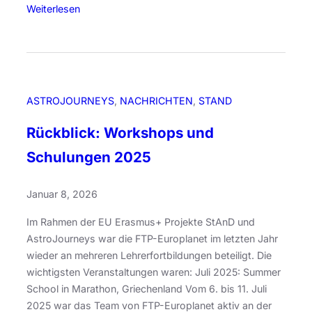
:
Weiterlesen
w
A
B
e
s
e
r
t
o
b
r
b
s
o
a
m
J
ASTROJOURNEYS
, 
NACHRICHTEN
, 
STAND
c
i
o
h
t
Rückblick: Workshops und
u
t
r
r
Schulungen 2025
u
o
n
n
b
e
g
Januar 8, 2026
o
y
e
t
s
Im Rahmen der EU Erasmus+ Projekte StAnD und
n
i
a
AstroJourneys war die FTP-Europlanet im letzten Jahr
a
s
u
wieder an mehreren Lehrerfortbildungen beteiligt. Die
m
c
f
wichtigsten Veranstaltungen waren: Juli 2025: Summer
R
h
T
School in Marathon, Griechenland Vom 6. bis 11. Juli
o
e
e
2025 war das Team von FTP-Europlanet aktiv an der
t