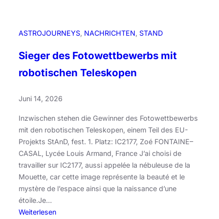
c
k
b
ASTROJOURNEYS
, 
NACHRICHTEN
, 
STAND
l
i
Sieger des Fotowettbewerbs mit
c
robotischen Teleskopen
k
a
u
Juni 14, 2026
f
Inzwischen stehen die Gewinner des Fotowettbewerbs
d
mit den robotischen Teleskopen, einem Teil des EU-
i
Projekts StAnD, fest. 1. Platz: IC2177, Zoé FONTAINE–
e
CASAL, Lycée Louis Armand, France J’ai choisi de
S
travailler sur IC2177, aussi appelée la nébuleuse de la
u
Mouette, car cette image représente la beauté et le
m
mystère de l’espace ainsi que la naissance d’une
m
étoile.Je…
e
:
Weiterlesen
r