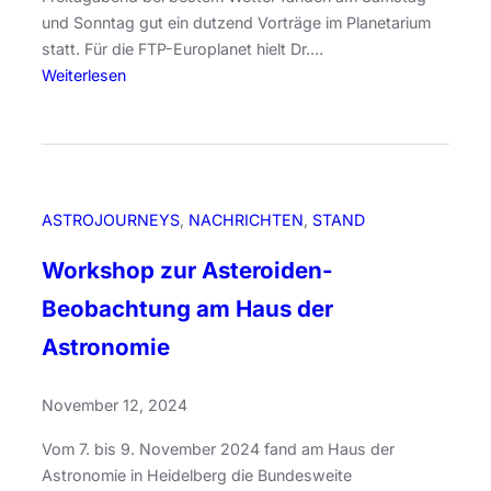
2
l
und Sonntag gut ein dutzend Vorträge im Planetarium
5
a
statt. Für die FTP-Europlanet hielt Dr.…
x
:
Weiterlesen
i
2
e
7
N
.
G
K
C
l
ASTROJOURNEYS
, 
NACHRICHTEN
, 
STAND
7
e
3
i
Workshop zur Asteroiden-
3
n
1
Beobachtung am Haus der
p
l
Astronomie
a
n
November 12, 2024
e
t
Vom 7. bis 9. November 2024 fand am Haus der
e
Astronomie in Heidelberg die Bundesweite