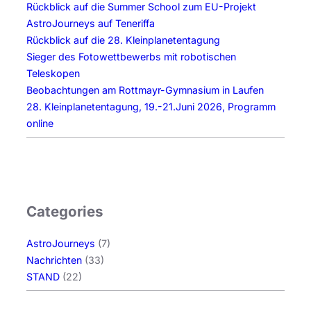
Rückblick auf die Summer School zum EU-Projekt
A
AstroJourneys auf Teneriffa
s
Rückblick auf die 28. Kleinplanetentagung
t
Sieger des Fotowettbewerbs mit robotischen
e
Teleskopen
r
Beobachtungen am Rottmayr-Gymnasium in Laufen
o
28. Kleinplanetentagung, 19.-21.Juni 2026, Programm
i
online
d
e
n
-
B
Categories
e
o
AstroJourneys
(7)
b
Nachrichten
(33)
a
STAND
(22)
c
h