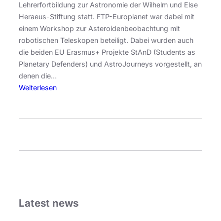
n
Lehrerfortbildung zur Astronomie der Wilhelm und Else
t
Heraeus-Stiftung statt. FTP-Europlanet war dabei mit
a
einem Workshop zur Asteroidenbeobachtung mit
g
robotischen Teleskopen beteiligt. Dabei wurden auch
u
die beiden EU Erasmus+ Projekte StAnD (Students as
n
Planetary Defenders) und AstroJourneys vorgestellt, an
g
denen die…
i
:
Weiterlesen
n
W
D
o
r
r
e
k
b
s
a
h
c
o
h
p
z
Latest news
u
r