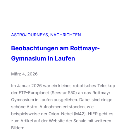
S
S
i
c
e
h
g
o
e
o
ASTROJOURNEYS
, 
NACHRICHTEN
r
l
d
z
Beobachtungen am Rottmayr-
e
u
Gymnasium in Laufen
s
m
F
E
o
März 4, 2026
U
t
-
Im Januar 2026 war ein kleines robotisches Teleskop
o
P
der FTP-Europlanet (Seestar S50) an das Rottmayr-
w
r
Gymnasium in Laufen ausgeliehen. Dabei sind einige
e
o
schöne Astro-Aufnahmen entstanden, wie
t
j
beispielsweise der Orion-Nebel (M42). HIER geht es
t
e
zum Artikel auf der Website der Schule mit weiteren
b
k
Bildern.
e
t