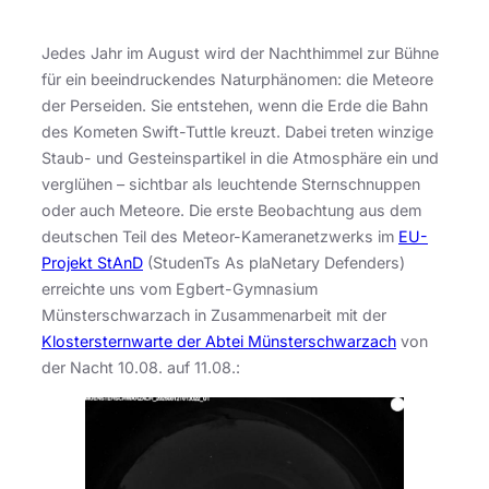
Jedes Jahr im August wird der Nachthimmel zur Bühne
für ein beeindruckendes Naturphänomen: die Meteore
der Perseiden. Sie entstehen, wenn die Erde die Bahn
des Kometen Swift-Tuttle kreuzt. Dabei treten winzige
Staub- und Gesteinspartikel in die Atmosphäre ein und
verglühen – sichtbar als leuchtende Sternschnuppen
oder auch Meteore. Die erste Beobachtung aus dem
deutschen Teil des Meteor-Kameranetzwerks im
EU-
Projekt StAnD
(StudenTs As plaNetary Defenders)
erreichte uns vom Egbert-Gymnasium
Münsterschwarzach in Zusammenarbeit mit der
Klostersternwarte der Abtei Münsterschwarzach
von
der Nacht 10.08. auf 11.08.: