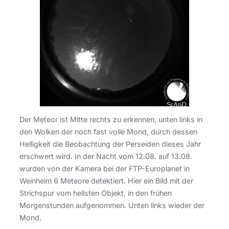
Der Meteor ist Mitte rechts zu erkennen, unten links in
den Wolken der noch fast volle Mond, durch dessen
Helligkeit die Beobachtung der Perseiden dieses Jahr
erschwert wird. In der Nacht vom 12.08. auf 13.08.
wurden von der Kamera bei der FTP-Europlanet in
Weinheim 6 Meteore detektiert. Hier ein Bild mit der
Strichspur vom hellsten Objekt, in den frühen
Morgenstunden aufgenommen. Unten links wieder der
Mond.