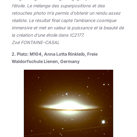
l’étoile. Le mélange des superpositions et des
retouches photo m’a permis d’obtenir un rendu assez
réaliste. Le résultat final capte l’ambiance cosmique
immersive et met en valeur la puissance et la beauté de
la création d’une étoile dans IC2177.
Zoé FONTAINE–CASAL
2. Platz: M104, Anna Lotta Rinkleib, Freie
Waldorfschule Lienen, Germany