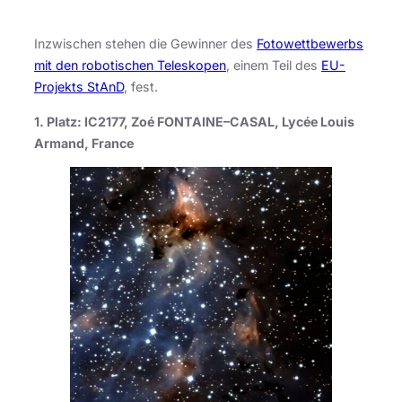
Inzwischen stehen die Gewinner des
Fotowettbewerbs
mit den robotischen Teleskopen
, einem Teil des
EU-
Projekts StAnD
, fest.
1. Platz: IC2177, Zoé FONTAINE–CASAL, Lycée Louis
Armand, France